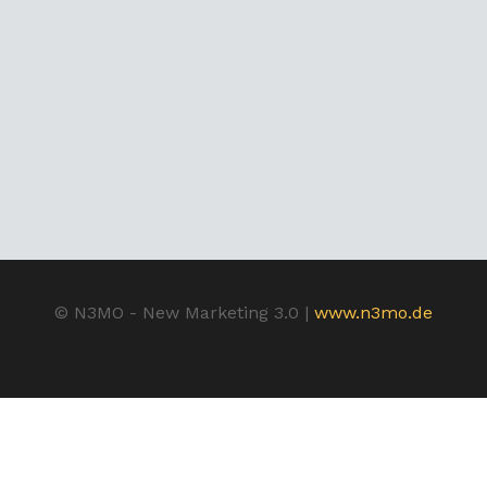
© N3MO - New Marketing 3.0 |
www.n3mo.de